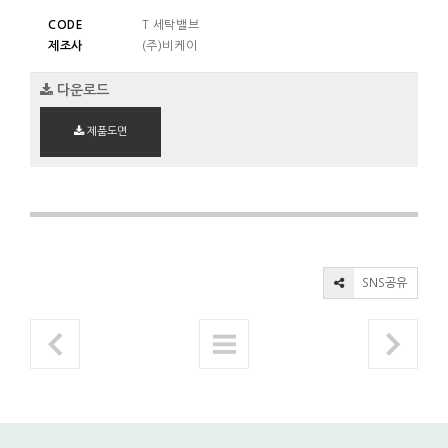
CODE
T 세탁밸브
제조사
(주)비케이
다운로드
제품도면
SNS공유