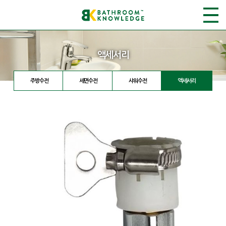
액세서리
주방수전
세면수전
샤워수전
액세서리