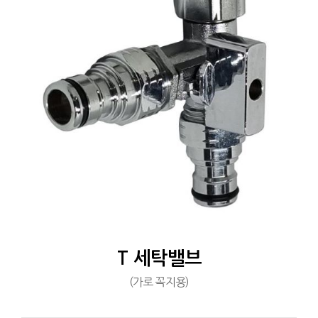
T 세탁밸브
(가로 꼭지용)