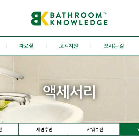
|
자료실
|
고객지원
|
오시는 길
액세서리
전
세면수전
샤워수전